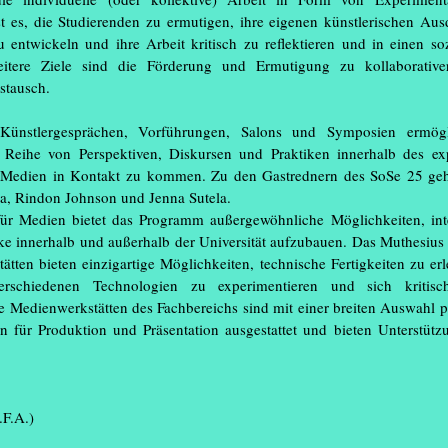
st es, die Studierenden zu ermutigen, ihre eigenen künstlerischen Au
 entwickeln und ihre Arbeit kritisch zu reflektieren und in einen soz
eitere Ziele sind die Förderung und Ermutigung zu kollaborative
stausch.
Delat (Songs of Hope and
ünstlergesprächen, Vorführungen, Salons und Symposien ermögl
ail, Rainbow, Dead
r Reihe von Perspektiven, Diskursen und Praktiken innerhalb des e
 agencies)
en Medien in Kontakt zu kommen. Zu den Gastrednern des SoSe 25 ge
pa, Rindon Johnson und Jenna Sutela.
für Medien bietet das Programm außergewöhnliche Möglichkeiten, inte
e innerhalb und außerhalb der Universität aufzubauen. Das Muthesius
tten bieten einzigartige Möglichkeiten, technische Fertigkeiten zu er
verschiedenen Technologien zu experimentieren und sich kritis
e Medienwerkstätten des Fachbereichs sind mit einer breiten Auswahl pr
 für Produktion und Präsentation ausgestattet und bieten Unterstütz
.F.A.)