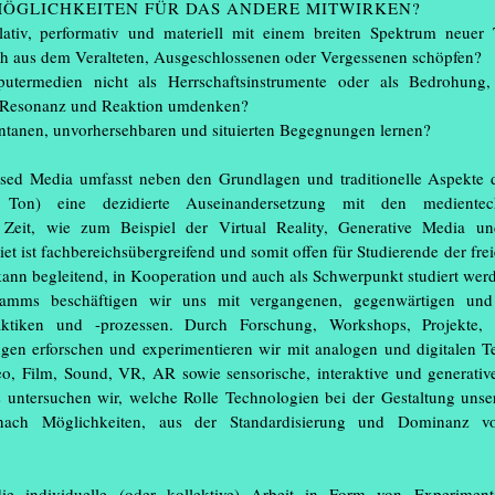
ÖGLICHKEITEN FÜR DAS ANDERE MITWIRKEN?
tiv, performativ und materiell mit einem breiten Spektrum neuer 
ch aus dem Veralteten, Ausgeschlossenen oder Vergessenen schöpfen?
ermedien nicht als Herrschaftsinstrumente oder als Bedrohung,
er Resonanz und Reaktion umdenken?
ntanen, unvorhersehbaren und situierten Begegnungen lernen?
sed Media umfasst neben den Grundlagen und traditionelle Aspekte 
 Ton) eine dezidierte Auseinandersetzung mit den medientech
 Zeit, wie zum Beispiel der Virtual Reality, Generative Media un
iet ist fachbereichsübergreifend und somit offen für Studierende der fr
ammenarbeit mit den Gastdozierende
kann begleitend, in Kooperation und auch als Schwerpunkt studiert wer
helkina.
mms beschäftigen wir uns mit vergangenen, gegenwärtigen und 
 Boet Wassink, Dominik Held, Emma
raktiken und -prozessen. Durch Forschung, Workshops, Projekte, 
on Sun, Jihan Ayu, Johanna Borelli,
ngen erforschen und experimentieren wir mit analogen und digitalen 
cher, Lilly Altmann, Linh Nguyen,
eo, Film, Sound, VR, AR sowie sensorische, interaktive und generati
na Gharany, Sophia Carolina Lindner
ntersuchen wir, welche Rolle Technologien bei der Gestaltung unser
nach Möglichkeiten, aus der Standardisierung und Dominanz v
rsetzung mit sich wandelnden Realitäten
die individuelle (oder kollektive) Arbeit in Form von Experiment