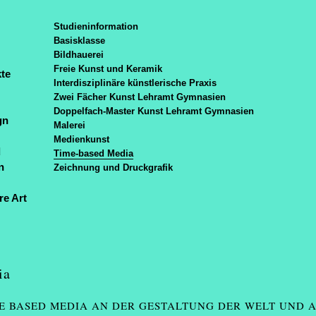
de
/
en
Muthe
Studieninformation
News
Basisklasse
Seminare & Projekte
Bildhauerei
Veranstaltungen
Freie Kunst und Keramik
te
Arbeiten
Interdisziplinäre künstlerische Praxis
Zwei Fächer Kunst Lehramt Gymnasien
Doppelfach-Master Kunst Lehramt Gymnasien
gn
Malerei
Medienkunst
d
Time-based Media
n
Zeichnung und Druckgrafik
re Art
ia
ME BASED MEDIA AN DER GESTALTUNG DER WELT UND 