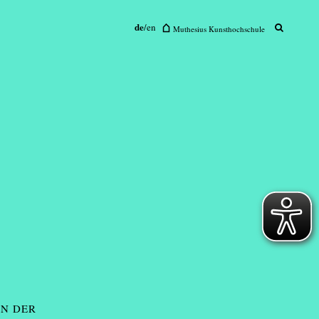
de
/
en
sius Kunsthochschule
Muthesius Kunsthochschule
AN DER