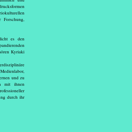
sdrucksformen
iokulturellen
r Forschung,
icht es den
xpandierenden
hören Kyriaki
rdisziplinäre
 Medienlabor,
lernen und zu
ch mit ihnen
ofessioneller
ung durch ihr