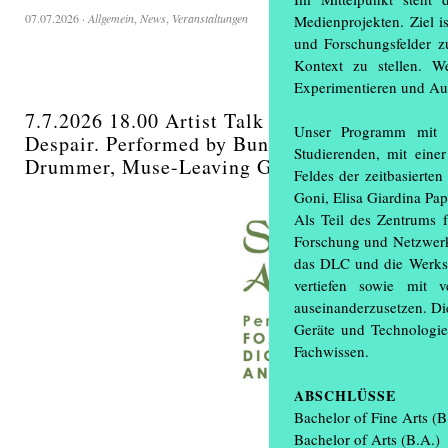
07.07.2026
·
Allgemein
,
News
,
Veranstaltungen
Medienprojekten. Ziel i
und Forschungsfelder zu
Kontext zu stellen. W
Experimentieren und Au
7.7.2026 18.00 Artist Talk & Screening Chto 
Unser Programm mit K
Despair. Performed by Bundschuh, Fish, Fox T
Studierenden, mit eine
Drummer, Muse-Leaving Germany and by other
Feldes der zeitbasiert
Goni, Elisa Giardina Pa
Als Teil des Zentrums 
Forschung und Netzwerk
das DLC und die Werkstä
vertiefen sowie mit 
auseinanderzusetzen. Di
Geräte und Technologien
Fachwissen.
ABSCHLÜSSE
Bachelor of Fine Arts (B
Bachelor of Arts (B.A.)