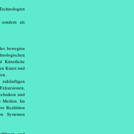
Technologien
 sondern als
des bewegten
nologischen
d Künstliche
eien Kunst und
den.
zukünftigen
Exkursionen,
Techniken und
ve Medien. Im
er Realitäten
on Systemen
alfilmen und