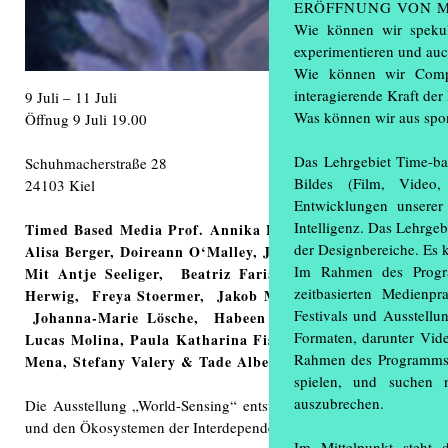
ERÖFFNUNG VON M
Wie können wir spekula
experimentieren und au
Wie können wir Comput
interagierende Kraft d
9 Juli – 11 Juli
Was können wir aus spo
Öffnug 9 Juli 19.00
Das Lehrgebiet Time-ba
Schuhmacherstraße 28
Bildes (Film, Video,
24103 Kiel
Entwicklungen unserer
Intelligenz. Das Lehrgeb
Timed Based Media Prof. Annika Larsson SoSe 2026
In Zus
der Designbereiche. Es 
Alisa Berger, Doireann O‘Malley, Julia Tielke and Vera Shc
Im Rahmen des Progra
Mit Antje Seeliger, Beatriz Farias, Benjamin Janzen,
zeitbasierten Medienp
Herwig, Freya Stoermer, Jakob Mockaitis, Jane Han, Jie
Festivals und Ausstellu
Johanna-Marie Lösche, Habeen Park, Hannah Schnellba
Formaten, darunter Vid
Lucas Molina, Paula Katharina Fisher, Seoyeong Choi, Sa
Rahmen des Programms u
Mena, Stefany Valery & Tade Albertsen
(...)
spielen, und suchen 
auszubrechen.
Die Ausstellung „World-Sensing“ entstand aus unserer Auseinande
und den Ökosystemen der Interdependenz.
Im Mittelpunkt steht 