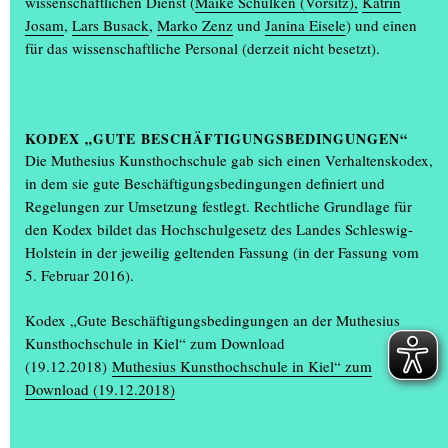
wissenschaftlichen Dienst (
Maike Schulken (Vorsitz),
Katrin
Das Konzept und die Gestaltung stammen von Sarah Strobel und
Josam
,
Lars Busack
,
Marko Zenz
und
Janina Eisele
) und einen
Cara Rehbein.
für das wissenschaftliche Personal (derzeit nicht besetzt).
(…)
STUDIERENDE ZEIGEN VIELSEITIGE FOTOGRAFIEN
IM SPCE | MUTHESIUS
KODEX „GUTE BESCHÄFTIGUNGSBEDINGUNGEN“
Wie entstehen heute Fotografien – in einer Zeit, in der die
Die Muthesius Kunsthochschule gab sich einen Verhaltenskodex,
allgegenwärtige Bilderflut stetig ansteigt? Und wie gelingt es den
in dem sie gute Beschäftigungsbedingungen definiert und
Studierenden im Lehrgebiet Fotografie, mit ihren Bildern
Regelungen zur Umsetzung festlegt. Rechtliche Grundlage für
Aufmerksamkeit zu generieren? Diese Fragen stehen im Fokus der
den Kodex bildet das Hochschulgesetz des Landes Schleswig-
Sommerausstellung „was sichtbar wird – all I might see“ im spce |
Holstein in der jeweilig geltenden Fassung (in der Fassung vom
Muthesius: Sie ist bis zum 24. Oktober in der Kieler Innenstadt zu
5. Februar 2016).
sehen.
Es ist die erste Ausstellung des
Lehrgebiets Fotografie
von
Kodex „Gute Beschäftigungsbedingungen an der Muthesius
Professorin Christine Erhard, die im interdisziplinären
Kunsthochschule in Kiel“ zum Download
Ausstellungsraum
spce | Muthesius
zu sehen ist. Entstanden sind
(19.12.2018)
Muthesius Kunsthochschule in Kiel“ zum
die Arbeiten der neun Studierenden in einem Seminar. „Viele der
Download (19.12.2018)
Arbeiten haben zunächst mit einem einzelnen Foto begonnen –
aus dem sich freie Themen und Gestaltungsformen entwickelt