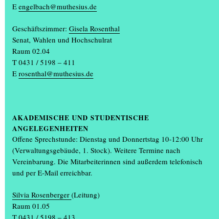
Malerei, Zeichnung, Fotografie, Buchgestaltung, Video, Skulptur
E
engelbach@muthesius.de
und Produktdesign über Szenografie und Interior Design bis hin
zur multimedialen Installation.
Geschäftszimmer:
Gisela Rosenthal
Senat, Wahlen und Hochschulrat
Kulturelles Programm mit Musik, Film und Kiosk
Raum 02.04
T 0431 / 5198 – 411
Begleitet wurde die Jahresausstellung von einem mehrtägigen
E
rosenthal@muthesius.de
kulturellen Programm,
(...)
AKADEMISCHE UND STUDENTISCHE
ANGELEGENHEITEN
Offene Sprechstunde: Dienstag und Donnertstag 10-12:00 Uhr
(Verwaltungsgebäude, 1. Stock). Weitere Termine nach
Vereinbarung. Die Mitarbeiterinnen sind außerdem telefonisch
und per E-Mail erreichbar.
Silvia Rosenberger
(Leitung)
Raum 01.05
T 0431 / 5198 – 413