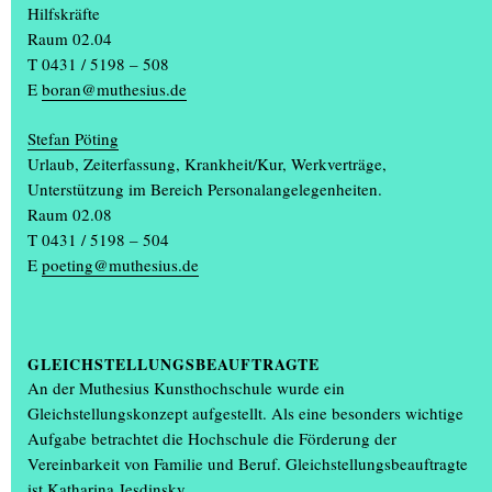
Hilfskräfte
Freiwilligendienst in Polen kam Hayk Sargsyan für das Master-
Raum 02.04
Studium nach Kiel und arbeitet an der Muthesius Kunsthochschule
T 0431 / 5198 – 508
derzeit am Abschlussprojekt.
(...)
E
boran@muthesius.de
Stefan Pöting
Urlaub, Zeiterfassung, Krankheit/Kur, Werkverträge,
Weitere Meldungen
Unterstützung im Bereich Personalangelegenheiten.
Raum 02.08
DR. SASCHA ENGELBACH ALS KANZLER
T 0431 / 5198 – 504
WIEDERGEWÄHLT
E
poeting@muthesius.de
Der Senat der Muthesius Kunsthochschule hat am Mittwoch, 22.
Juli, Dr. Sascha Engelbach als Kanzler wiedergewählt. Somit leitet
der promovierte Jurist und Diplom-Finanzwirt ab 1. Februar 2027
weiterhin die Verwaltung der Muthesius Kunsthochschule und
GLEICHSTELLUNGSBEAUFTRAGTE
bleibt zugleich Mitglied des Präsidiums. Professor Oswald Egger,
An der Muthesius Kunsthochschule wurde ein
der Vorsitzende des Senats, gratulierte dem seit 2021 amtierenden
Gleichstellungskonzept aufgestellt. Als eine besonders wichtige
Kanzler herzlich.
Aufgabe betrachtet die Hochschule die Förderung der
„Über die Wiederwahl und das Vertrauen des Senats bin ich sehr
Vereinbarkeit von Familie und Beruf. Gleichstellungsbeauftragte
glücklich“, betonte Dr. Sascha Engelbach. „Die Muthesius
ist
Katharina Jesdinsky
.