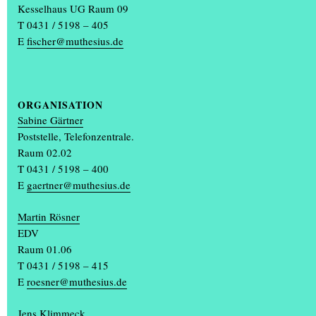
Kesselhaus UG Raum 09
T 0431 / 5198 – 405
E
fischer@muthesius.de
Prof. Dr. Arne Zerbst, Präsident der Muthesius Kunsthochschule,
verwies in seiner Rede auf den neuen Film „Die Odyssee“ von
Christopher Nolan und das darin thematisierte „Gesetz des Zeus“:
„Behandeln wir andere Menschen so,
(...)
ORGANISATION
Sabine Gärtner
Poststelle, Telefonzentrale.
Raum 02.02
T 0431 / 5198 – 400
E
gaertner@muthesius.de
Martin Rösner
EDV
Raum 01.06
T 0431 / 5198 – 415
E
roesner@muthesius.de
+
Jens Klimmeck