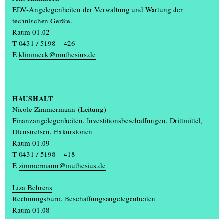
EDV-Angelegenheiten der Verwaltung und Wartung der
technischen Geräte.
Raum 01.02
T 0431 / 5198 – 426
E
klimmeck@muthesius.de
Hayk Sargsyan erhält den DAAD-Preis
HAUSHALT
Nicole Zimmermann
(Leitung)
Finanzangelegenheiten, Investitionsbeschaffungen, Drittmittel,
Dienstreisen, Exkursionen
Raum 01.09
T 0431 / 5198 – 418
E
zimmermann@muthesius.de
Liza Behrens
Rechnungsbüro, Beschaffungsangelegenheiten
Raum 01.08