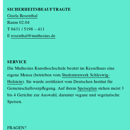
haben“, sagt Christine Erhard, Professorin für Fotografie im
Studiengang
Kommunikationsdesign
der Muthesius
SICHERHEITSBEAUFTRAGTE
Kunsthochschule.
Gisela Rosenthal
(…)
Raum 02.04
T 0431 / 5198 – 411
OSWALD EGGER UND MARIA GERBAULET
E
rosenthal@muthesius.de
ERHALTEN KIELER KULTURPREIS
Es war ein Fest für die Muthesius Kunsthochschule: Am Sonntag,
28. Juni, hat Oswald Egger, Professor für Sprache und Gestalt, den
mit 10.000 Euro dotierten Kulturpreis der Stadt Kiel erhalten.
SERVICE
Überreicht worden ist die Auszeichnung von Stadtpräsidentin
Die Muthesius Kunsthochschule besitzt im Kesselhaus eine
Bettina Aust und Oberbürgermeister Dr. Samet Yilmaz in einer
eigene Mensa (betrieben vom
Studentenwerk Schleswig-
Feierstunde im Kieler Rathaus. Die Bildende Künstlerin und
Holstein
). Sie wurde zertifiziert vom Deutschen Institut für
Muthesius-Absolventin Maria Gerbaulet ist mit dem Förderpreis
Gemeinschaftsverpflegung. Auf ihrem
Speiseplan
stehen meist 3
Kultur gewürdigt worden.
bis 4 Gerichte zur Auswahl, darunter vegane und vegetarische
(…)
Speisen.
Ältere Artikel im Archiv >
FRAGEN?