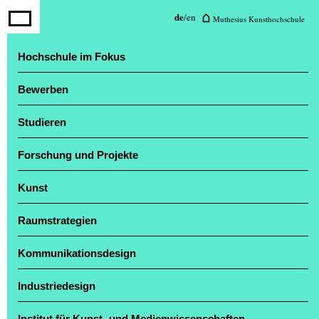
Muthesius Kunsthochschule
de
/
en
Muthesius Kunsthochschule
Veranstaltungen
Hochschule im Fokus
Newsletter
Personen
Bewerben
Muthesius Shop
Medieninformationen
Studieren
Vorlesungsverzeichnis
Webmail (Studierende)
Forschung und Projekte
Kunst
Jahresausstellung „Einblick / Ausblick“ zog
zahlreiche Besucher*innen an
Raumstrategien
Kommunikationsdesign
Industriedesign
Institut für Kunst- und Medienwissenschaften