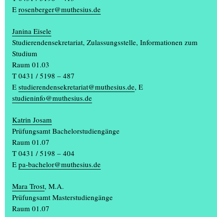
E
rosenberger@muthesius.de
+
Janina Eisele
Studierendensekretariat, Zulassungsstelle, Informationen zum
Studium
Raum 01.03
T 0431 / 5198 – 487
E
studierendensekretariat@muthesius.de
, E
Urkunden an Absolvent*innen im Kesselhaus
studieninfo@muthesius.de
verliehen
Katrin Josam
Prüfungsamt Bachelorstudiengänge
Raum 01.07
T 0431 / 5198 – 404
E
pa-bachelor@muthesius.de
Mara Trost
, M.A.
Prüfungsamt Masterstudiengänge
Raum 01.07