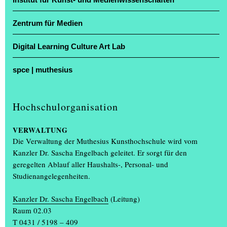
Zentrum für Medien
Digital Learning Culture Art Lab
spce | muthesius
Vier Tage lang verwandelten sich Ateliers in Bühnen und Hörsäle
Hochschulorganisation
in Showrooms: Zur Jahresausstellung „Einblick / Ausblick“ öffnete
die Muthesius Kunsthochschule in Kiel ihre Türen. An der
VERWALTUNG
Legienstraße sowie am Knooper Weg 75 erhielten die Gäste bei
Die Verwaltung der Muthesius Kunsthochschule wird vom
freiem Eintritt Einblicke in Schleswig-Holsteins einzige
Kanzler Dr. Sascha Engelbach geleitet. Er sorgt für den
Kunsthochschule, geführte Rundgänge inklusive.
geregelten Ablauf aller Haushalts-, Personal- und
Studienangelegenheiten.
Projekte von mehr als 600 Studierenden ausgestellt
Kanzler Dr. Sascha Engelbach
(Leitung)
Mehr als 600 Studierende aus Kunst und Design zeigten ihre im
Raum 02.03
Studienjahr entstandenen Projekte. Das Spektrum reichte von
T 0431 / 5198 – 409