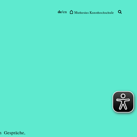
de
/
en
sius Kunsthochschule
Muthesius Kunsthochschule
ck 2025
h Gespräche,