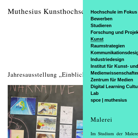
Muthesius Kunsthochschule
Hochschule im Fokus
Bewerben
Studieren
Forschung und Projek
Kunst
Raumstrategien
Kommunikationsdesi
Industriedesign
Institut für Kunst- un
Jahresausstellung „Einblick / Ausblick“ zog 
Medienwissenschafte
Zentrum für Medien
Digital Learning Cultu
Lab
spce | muthesius
Malerei
Im Studium der Malere