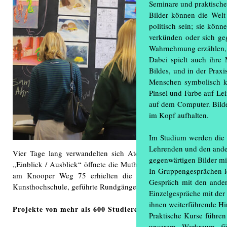
Seminare und praktische
Bilder können die Welt 
politisch sein; sie kön
verkünden oder sich ge
Wahrnehmung erzählen, ü
Dabei spielt auch ihre
Bildes, und in der Prax
Menschen symbolisch ko
Pinsel und Farbe auf Le
auf dem Computer. Bilde
im Kopf aufhalten.
Im Studium werden die e
Lehrenden und den ander
Vier Tage lang verwandelten sich Ateliers in Bühnen und Hörsä
gegenwärtigen Bilder mit
„Einblick / Ausblick“ öffnete die Muthesius Kunsthochschule in K
In Gruppengesprächen le
am Knooper Weg 75 erhielten die Gäste bei freiem Eintritt Ei
Gespräch mit den andere
Kunsthochschule, geführte Rundgänge inklusive.
Einzelgespräche mit der 
ihnen weiterführende Hi
Projekte von mehr als 600 Studierenden ausgestellt
Praktische Kurse führen
unserem Werkraum für