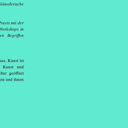
nstlerische
s Kunst-Studium:
appe“ hilft
 der Vorbereitung
raxis mit der
ium, jeweils freitags
 Workshops in
n Begriffen
m sp ce
us. Kunst ist
er Kunst und
ltur geöffnet
ken und ihnen