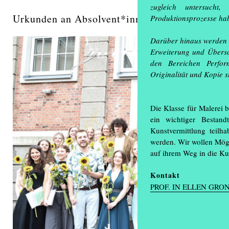
zugleich untersucht
Urkunden an Absolvent*innen im Kesselhaus v
Produktionsprozesse ha
Darüber hinaus werden i
Erweiterung und Übersc
den Bereichen Perfor
Originalität und Kopie st
Die Klasse für Malerei 
ein wichtiger Bestand
Kunstvermittlung teilh
werden. Wir wollen Mögli
auf ihrem Weg in die Kun
Kontakt
PROF. IN ELLEN GR