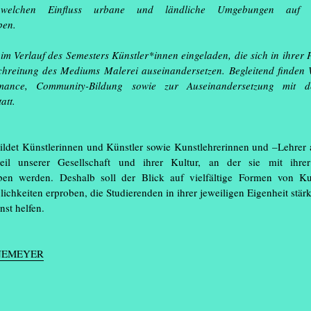
, welchen Einfluss urbane und ländliche Umgebungen auf kü
Außerdem für da
erliehen
ben.
Das „Kunstlabor/M
Schüler*innen bei
m Verlauf des Semesters Künstler*innen eingeladen, die sich in ihrer P
auf das Kunst-Stud
hreitung des Mediums Malerei auseinandersetzen. Begleitend finden
.
um 14 Uhr
mance, Community-Bildung sowie zur Auseinandersetzung mit de
att.
Ausstellungsrau
bildet Künstlerinnen und Künstler sowie Kunstlehrerinnen und –Lehrer a
teil unserer Gesellschaft und ihrer Kultur, an der sie mit ihr
aben werden. Deshalb soll der Blick auf vielfältige Formen von Ku
chkeiten erproben, die Studierenden in ihrer jeweiligen Eigenheit stär
st helfen.
ONEMEYER