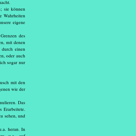
macht.
n; sie können
te Wahrheiten
unsere eigene
09.2026
d Grenzen des
tispezies Members
en, mit denen
anzen zwischen
 durch einen
nstlichen Systemen“
en, oder auch
ich sogar nur
09.2026
Pure Fruit
ausch mit den
genen wie der
10.2026
was
 I might see
(...)
mulieren. Das
 Erarbeitete.
08.2026
 zu sehen, und
26
(...)
.a. heran. In
09.2026
The
ra u.a. auf