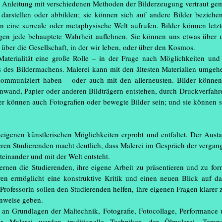
 Anleitung mit verschiedenen Methoden der Bilderzeugung vertraut ge
darstellen oder abbilden; sie können sich auf andere Bilder beziehe
nen eine surreale oder metaphysische Welt aufrufen. Bilder können letz
gen jede behauptete Wahrheit auflehnen. Sie können uns etwas über 
Veranstaltungen
ber die Gesellschaft, in der wir leben, oder über den Kosmos.
28.03.2026 – 06.
 Materialität eine große Rolle – in der Frage nach Möglichkeiten un
Ausstellung: „Mul
is des Bildermachens. Malerei kann mit den ältesten Materialien umgeh
Club – Neue Alli
mmuniziert haben – oder auch mit den allerneusten. Bilder können
lebendigen und kü
inwand, Papier oder anderen Bildträgern entstehen, durch Druckverfahr
(...)
r können auch Fotografien oder bewegte Bilder sein; und sie können s
02.07.2026 – 23.
Ausstellung
(...)
igenen künstlerischen Möglichkeiten erprobt und entfaltet. Der Aust
en Studierenden macht deutlich, dass Malerei im Gespräch der vergan
le in Showrooms: Zur Jahresausstellung
15.07.2026 – 24.
einander und mit der Welt entsteht.
iel ihre Türen. An der Legienstraße sowie
sichtbar wird – all
rnen die Studierenden, ihre eigene Arbeit zu präsentieren und zu for
nblicke in Schleswig-Holsteins einzige
n ermöglicht eine konstruktive Kritik und einen neuen Blick auf das
28.08.2026 – 28.
Professorin sollen den Studierenden helfen, ihre eigenen Fragen klarer
Museumsnacht 20
nweise geben.
 an Grundlagen der Maltechnik, Fotografie, Fotocollage, Performance u
04.09.2026 – 19.
 Malerei werden traditionelle Techniken der Ölmalerei, Tempe