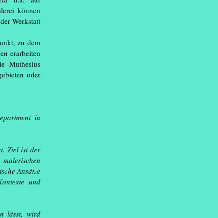
.)
alerei können
der Werkstatt
09.2026
senheit
(...)
punkt, zu dem
en erarbeiten
12.2026
Viola!
ie Muthesius
gebieten oder
epartment in
 und Kunstlabor
g
 Ziel ist der
 malerischen
4.09. 2026, Zoom,
ische Ansätze
Kontexte und
rmine gibt,
r sie
hier
 lässt, wird