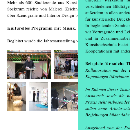
Mehr als 600 Studierende aus Kunst und Design zeigten ihre im
verschiedenen Bildträg
Spektrum reichte von Malerei, Zeichnung, Fotografie, Buchgesta
außerdem in allen ander
über Szenografie und Interior Design bis hin zur multimedialen Insta
für künstlerische Druckt
In begleitenden Semina
Kulturelles Programm mit Musik, Film und Kiosk
wir Vortragende und Le
und in Zusammenarbeit
Begleitet wurde die Jahresausstellung von einem mehrtägigen kult
Kunsthochschule bietet
Kooperationen mit ande
Beispiele für solche 
Kollaboration mit der
Kopenhagen (Marianne 
Im Rahmen dieser Zusamm
Austausch sowie die na
Praxis steht insbesonde
sollen neue Arbeitswei
Beziehungen bildet dabe
Ausgehend von der Frag