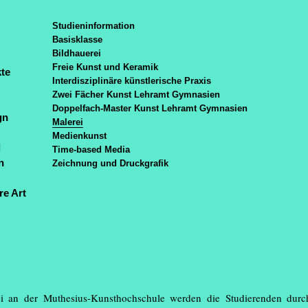
de
/
en
Muthe
Studieninformation
Veranstaltungen
Basisklasse
Newsletter
Bildhauerei
Personen
Freie Kunst und Keramik
te
Muthesius Shop
Interdisziplinäre künstlerische Praxis
Medieninformationen
Zwei Fächer Kunst Lehramt Gymnasien
Vorlesungsverzeichnis
Doppelfach-Master Kunst Lehramt Gymnasien
gn
Webmail (Studierende)
Malerei
Medienkunst
d
Time-based Media
zahlreiche Besucher*innen an
n
Zeichnung und Druckgrafik
Einblick Ausbli
re Art
i an der Muthesius-Kunsthochschule werden die Studierenden durc