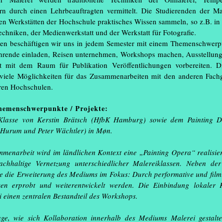
 Studienjahr entstandenen Projekte. Das
Master’s House
(..
ern durch einen Lehrbeauftragten vermittelt. Die Studierenden der M
ltung, Video, Skulptur und Produktdesign
en Werkstätten der Hochschule praktisches Wissen sammeln, so z.B. in 
llation.
05.09.2026 – 13.
echniken, der Medienwerkstatt und der Werkstatt für Fotografie.
Ausstellung: Abwe
ren beschäftigen wir uns in jedem Semester mit einem Themenschwer
hrende einladen, Reisen unternehmen, Workshops machen, Ausstellung
09.12.2026 – 09.
 mit dem Raum für Publikation Veröffentlichungen vorbereiten. D
urellen Programm,
(...)
Klasse!
(...)
 viele Möglichkeiten für das Zusammenarbeiten mit den anderen Fach
ren Hochschulen.
Alle Termine >
Themenschwerpunkte / Projekte:
 Klasse von Kerstin Brätsch (HfbK Hamburg) sowie dem Painting D
Hurum und Peter Wächtler) in Møn.
Mappenberatung
Mappenberatun
enarbeit wird im ländlichen Kontext eine „Painting Opera“ realisiert.
chhaltige Vernetzung unterschiedlicher Malereiklassen. Neben der
+
Industriedesign
1
re die Erweiterung des Mediums im Fokus: Durch performative und film
Bitte anmelden.
sen erprobt und weiterentwickelt werden. Die Einbindung lokaler 
i einen zentralen Bestandteil des Workshops.
Sobald es neue Te
veröffentlichen wi
e, wie sich Kollaboration innerhalb des Mediums Malerei gestalten