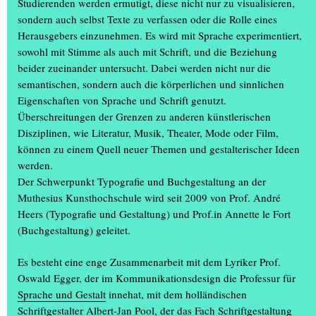
Studierenden werden ermutigt, diese nicht nur zu visualisieren,
sondern auch selbst Texte zu verfassen oder die Rolle eines
Herausgebers einzunehmen. Es wird mit Sprache experimentiert,
sowohl mit Stimme als auch mit Schrift, und die Beziehung
beider zueinander untersucht. Dabei werden nicht nur die
+
semantischen, sondern auch die körperlichen und sinnlichen
Eigenschaften von Sprache und Schrift genutzt.
Überschreitungen der Grenzen zu anderen künstlerischen
Disziplinen, wie Literatur, Musik, Theater, Mode oder Film,
19.03.2025
·
Allgemein
können zu einem Quell neuer Themen und gestalterischer Ideen
werden.
Der Schwerpunkt Typografie und Buchgestaltung an der
Muthesius Kunsthochschule wird seit 2009 von Prof. André
Ausstellung »KUNST HEFTE« im spce
Heers (Typografie und Gestaltung) und Prof.in Annette le Fort
(Buchgestaltung) geleitet.
Es besteht eine enge Zusammenarbeit mit dem Lyriker Prof.
Oswald Egger, der im Kommunikationsdesign die Professur für
Sprache und Gestalt
innehat, mit dem holländischen
Schriftgestalter Albert-Jan Pool, der das Fach Schriftgestaltung