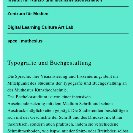
Zentrum für Medien
Digital Learning Culture Art Lab
Mitte März 2025 präsentierten Masterabsolvent*innen aus dem
spce | muthesius
Kommunikationsdesign ihre Abschlussarbeiten im Rahmen von
openspceopenspceopenspce… – Eine Lehrstelle im System im
Typografie und Buchgestaltung
spce | Muthesius. Die Prüfungen fanden zum Teil öffentlich statt.
Mit dabei waren unsere Kommunikationsdesign AbsolventInnen
Die Sprache, ihre Visualisierung und Inszenierung, steht im
Saskia Falke, Laura Stange, Safeya Fawzy, Christin Grossmann,
Mittelpunkt des Studiums der Typografie und Buchgestaltung an
Mareike Egge und Rieke Brandt sowie Lisa Karnauke und Nawon
der Muthesius Kunsthochschule.
Song aus der Freien Kunst.
Das Bachelorstudium ist von einer intensiven
Auseinandersetzung mit dem Medium Schrift und seinen
Ausgestellt wurden:
Ausdrucksmöglichkeiten geprägt. Die Studierenden beschäftigen
__________
sich mit der Geschichte der Schrift und des Druckes, nicht nur
Mareike Egge – Poetry Lost? – Paradise Lost und drei
theoretisch, sondern auch praktisch, indem sie verschiedene
Übersetzungen
Schreibmethoden, wie bspw. mit der Spitz- oder Breitfeder, selbst