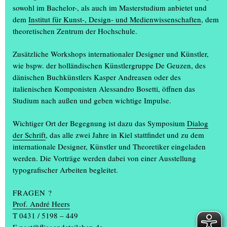
sowohl im Bachelor-, als auch im Masterstudium anbietet und
dem
Institut für Kunst-, Design- und Medienwissenschaften
, dem
theoretischen Zentrum der Hochschule.
Zusätzliche Workshops internationaler Designer und Künstler,
wie bspw. der holländischen Künstlergruppe De Geuzen, des
dänischen Buchkünstlers Kasper Andreasen oder des
italienischen Komponisten Alessandro Bosetti, öffnen das
Studium nach außen und geben wichtige Impulse.
Am Donnerstag, den 11. April um 18 Uhr eröffnet die Ausstellung
Wichtiger Ort der Begegnung ist dazu das Symposium
Dialog
»you and me and a book makes three« der Studierenden des
der Schrift
, das alle zwei Jahre in Kiel stattfindet und zu dem
Fachbereichs Typografie & Buchgestaltung. Eingeladen wird im
internationale Designer, Künstler und Theoretiker eingeladen
spce in der Andreas-Gayk-Straße 7-11 in Kiel. Die Ausstellung ist
werden. Die Vorträge werden dabei von einer Ausstellung
bis zum 4. Mai zu sehen: mittwochs bis samstags von 15 bis 18
typografischer Arbeiten begleitet.
Uhr. Der Eintritt ist frei.
FRAGEN ?
Die Reihe KUNST HEFTE dokumentiert eine 11-jährige
Prof. André Heers
Zusammenarbeit zwischen dem Lehrgebiet Buchgestaltung und
T 0431 / 5198 – 449
den verschiedenen Klassen der Freien Kunst an der Muthesius