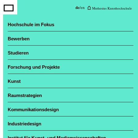
Typografie
de
/
en
Muthesius Kunsthochschule
Aktuelles
Hochschule im Fokus
Seminare
Projekte
Bewerben
Lehrende
Studieren
»OPEN SPCE EXAMS« – Ausstellung der
Forschung und Projekte
Kommunikationsdesign Abschlussarbeiten
Kunst
Raumstrategien
Kommunikationsdesign
Industriedesign
Institut für Kunst- und Medienwissenschaften