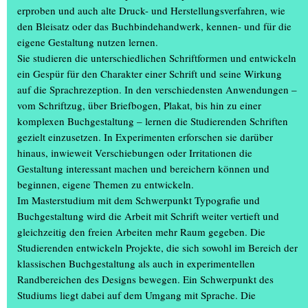
erproben und auch alte Druck- und Herstellungsverfahren, wie
Kommunikationsdesign | Typografie und Buchgestaltung
den Bleisatz oder das Buchbindehandwerk, kennen- und für die
eigene Gestaltung nutzen lernen.
»Paradise Lost«, John Miltons episches Gedicht in zwölf Büchern,
Sie studieren die unterschiedlichen Schriftformen und entwickeln
erzählt die Geschichte von Adam und Evas Fall aus dem Paradies.
ein Gespür für den Charakter einer Schrift und seine Wirkung
(...)
auf die Sprachrezeption. In den verschiedensten Anwendungen –
vom Schriftzug, über Briefbogen, Plakat, bis hin zu einer
komplexen Buchgestaltung – lernen die Studierenden Schriften
gezielt einzusetzen. In Experimenten erforschen sie darüber
hinaus, inwieweit Verschiebungen oder Irritationen die
Gestaltung interessant machen und bereichern können und
beginnen, eigene Themen zu entwickeln.
Im Masterstudium mit dem Schwerpunkt Typografie und
Buchgestaltung wird die Arbeit mit Schrift weiter vertieft und
gleichzeitig den freien Arbeiten mehr Raum gegeben. Die
Studierenden entwickeln Projekte, die sich sowohl im Bereich der
klassischen Buchgestaltung als auch in experimentellen
Randbereichen des Designs bewegen. Ein Schwerpunkt des
Studiums liegt dabei auf dem Umgang mit Sprache. Die