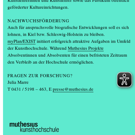
Kunstlehrerinnen und Kunstlehrer sowie das Publikum öffentlich
geförderter Kultureinrichtungen.
+
NACHWUCHSFÖRDERUNG
Auch für anspruchsvolle biografische Entwicklungen soll es sich
lohnen, in Kiel bzw. Schleswig-Holstein zu bleiben.
myPlan/EXIST
initiiert erfolgreich attraktive Aufgaben im Umfeld
der Kunsthochschule. Während
Muthesius Projekte
Absolventinnen und Absolventen für einen befristeten Zeitraum
Urkunden an Absolvent*innen im Kesselhaus
den Verbleib an der Hochschule ermöglichen.
verliehen
FRAGEN ZUR FORSCHUNG?
Julia Marre
T 0431 / 5198 – 463, E
presse@muthesius.de