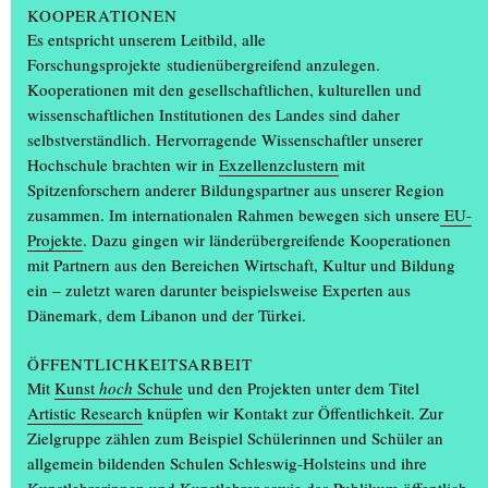
Malerei, Zeichnung, Fotografie, Buchgestaltung, Video, Skulptur
KOOPERATIONEN
und Produktdesign über Szenografie und Interior Design bis hin
Es entspricht unserem Leitbild, alle
zur multimedialen Installation.
Forschungsprojekte studienübergreifend anzulegen.
Kooperationen mit den gesellschaftlichen, kulturellen und
Kulturelles Programm mit Musik, Film und Kiosk
wissenschaftlichen Institutionen des Landes sind daher
selbstverständlich. Hervorragende Wissenschaftler unserer
Begleitet wurde die Jahresausstellung von einem mehrtägigen
Hochschule brachten wir in
Exzellenzclustern
mit
kulturellen Programm,
(...)
Spitzenforschern anderer Bildungspartner aus unserer Region
zusammen. Im internationalen Rahmen bewegen sich unsere
EU-
Projekte
. Dazu gingen wir länderübergreifende Kooperationen
mit Partnern aus den Bereichen Wirtschaft, Kultur und Bildung
ein – zuletzt waren darunter beispielsweise Experten aus
Dänemark, dem Libanon und der Türkei.
ÖFFENTLICHKEITSARBEIT
Mit
Kunst
hoch
Schule
und den Projekten unter dem Titel
Artistic Research
knüpfen wir Kontakt zur Öffentlichkeit. Zur
Zielgruppe zählen zum Beispiel Schülerinnen und Schüler an
allgemein bildenden Schulen Schleswig-Holsteins und ihre