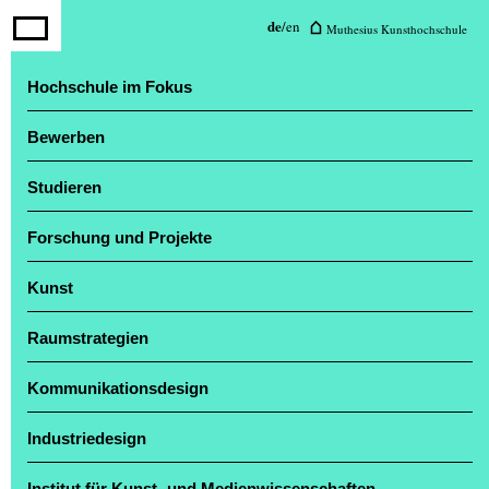
Muthesius Kunsthochschule
de
/
en
Muthesius Kunsthochschule
Veranstaltungen
Hochschule im Fokus
Newsletter
Personen
Bewerben
Muthesius Shop
Medieninformationen
Studieren
Vorlesungsverzeichnis
Webmail (Studierende)
Forschung und Projekte
Kunst
Jahresausstellung „Einblick / Ausblick“ zog
zahlreiche Besucher*innen an
Raumstrategien
Kommunikationsdesign
Industriedesign
Institut für Kunst- und Medienwissenschaften