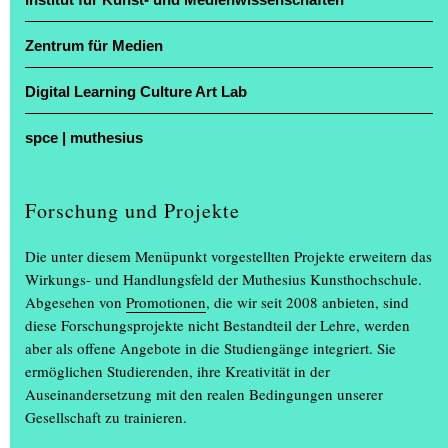
Zentrum für Medien
Digital Learning Culture Art Lab
spce | muthesius
Vier Tage lang verwandelten sich Ateliers in Bühnen und Hörsäle
Forschung und Projekte
in Showrooms: Zur Jahresausstellung „Einblick / Ausblick“ öffnete
die Muthesius Kunsthochschule in Kiel ihre Türen. An der
Die unter diesem Menüpunkt vorgestellten Projekte erweitern das
Legienstraße sowie am Knooper Weg 75 erhielten die Gäste bei
Wirkungs- und Handlungsfeld der Muthesius Kunsthochschule.
freiem Eintritt Einblicke in Schleswig-Holsteins einzige
Abgesehen von
Promotionen
, die wir seit 2008 anbieten, sind
Kunsthochschule, geführte Rundgänge inklusive.
diese Forschungsprojekte nicht Bestandteil der Lehre, werden
aber als offene Angebote in die Studiengänge integriert. Sie
Projekte von mehr als 600 Studierenden ausgestellt
ermöglichen Studierenden, ihre Kreativität in der
Auseinandersetzung mit den realen Bedingungen unserer
Mehr als 600 Studierende aus Kunst und Design zeigten ihre im
Gesellschaft zu trainieren.
Studienjahr entstandenen Projekte. Das Spektrum reichte von