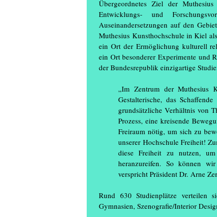
Übergeordnetes Ziel der Muthesius K
Entwicklungs- und Forschungsvor
Auseinandersetzungen auf den Gebie
Muthesius Kunsthochschule in Kiel als
ein Ort der Ermöglichung kulturell r
ein Ort besonderer Experimente und Re
der Bundesrepublik einzigartige Studi
„Im Zentrum der Muthesius Ku
Gestalterische, das Schaffend
grundsätzliche Verhältnis von T
Prozess, eine kreisende Beweg
Freiraum nötig, um sich zu bew
unserer Hochschule Freiheit! Z
diese Freiheit zu nutzen, um
heranzureifen. So können wir
verspricht Präsident Dr. Arne Zer
Rund 630 Studienplätze verteilen s
Gymnasien, Szenografie/Interior Desi