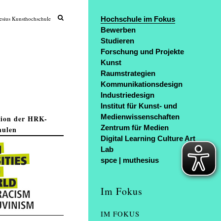
sius Kunsthochschule
Hochschule im Fokus
Bewerben
Studieren
Forschung und Projekte
Kunst
Raumstrategien
Kommunikationsdesign
Industriedesign
Institut für Kunst- und
Medienwissenschaften
tion der HRK-
Zentrum für Medien
hulen
Digital Learning Culture Art
Lab
spce | muthesius
Im Fokus
IM FOKUS