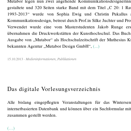
Mutabor legen nun zwei angehende Kommunikationsdesignerinn
gestaltete und 320 Seiten starke Band mit dem Titel „C 20: 1 
1993-2013“ wurde von Sophia Ewig und Christin Pukallus al
Kommunikationsdesign, betreut durch Prof.in Silke Juchter und Prof
Verwendet wurde eine vom Masterstudenten Jakob Runge ersch
übernahmen die Druckwerkstätten der Kunsthochschul. Das Buch 
Ausgabe von „Mutabor“ als Hochschulzeitschrift der Muthesius K
bekannten Agentur „Mutabor Design GmbH“,
(...)
15.10.2013
·
Medieninformationen
,
Publikationen
Das digitale Vorlesungsverzeichnis
Alle bislang eingepflegten Veranstaltungen für das Winterse
internetbasierten Datenbank und können über ein Suchformular mit
zusammen gestellt werden.
(…)