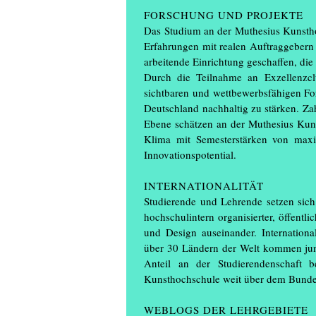
FORSCHUNG UND PROJEKTE
Das Studium an der Muthesius Kunsthoch
Erfahrungen mit realen Auftraggeber
arbeitende Einrichtung geschaffen, die 
Durch die Teilnahme an Exzellenzclu
sichtbaren und wettbewerbsfähigen For
Deutschland nachhaltig zu stärken. Zah
Ebene schätzen an der Muthesius Kunst
Klima mit Semesterstärken von maxi
Innovationspotential.
INTERNATIONALITÄT
Studierende und Lehrende setzen sic
hochschulintern organisierter, öffentl
und Design auseinander. International
über 30 Ländern der Welt kommen ju
Anteil an der Studierendenschaft b
Kunsthochschule weit über dem Bunde
WEBLOGS DER LEHRGEBIETE