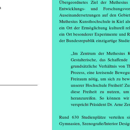
Übergeordnetes Ziel der Muthesius K
n
Entwicklungs- und Forschungsvor
Auseinandersetzungen auf den Gebie
Muthesius Kunsthochschule in Kiel als
ein Ort der Ermöglichung kulturell r
ein Ort besonderer Experimente und Re
der Bundesrepublik einzigartige Studi
„Im Zentrum der Muthesius Ku
Gestalterische, das Schaffend
grundsätzliche Verhältnis von T
Prozess, eine kreisende Beweg
Freiraum nötig, um sich zu bew
unserer Hochschule Freiheit! Z
diese Freiheit zu nutzen, um
heranzureifen. So können wir
verspricht Präsident Dr. Arne Zer
Rund 630 Studienplätze verteilen s
Gymnasien, Szenografie/Interior Desi