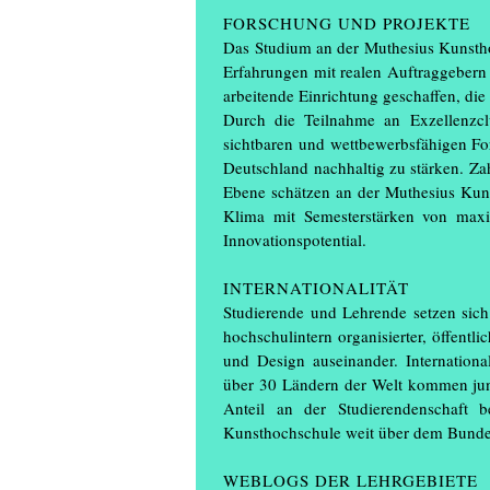
FORSCHUNG UND PROJEKTE
Das Studium an der Muthesius Kunsthoch
Erfahrungen mit realen Auftraggeber
arbeitende Einrichtung geschaffen, die 
Durch die Teilnahme an Exzellenzclu
sichtbaren und wettbewerbsfähigen For
Deutschland nachhaltig zu stärken. Zah
Ebene schätzen an der Muthesius Kunst
Klima mit Semesterstärken von maxi
Innovationspotential.
INTERNATIONALITÄT
Studierende und Lehrende setzen sic
hochschulintern organisierter, öffentl
und Design auseinander. International
über 30 Ländern der Welt kommen ju
Anteil an der Studierendenschaft b
Kunsthochschule weit über dem Bunde
WEBLOGS DER LEHRGEBIETE