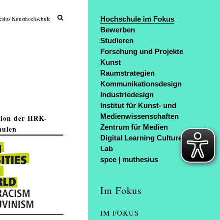
sius Kunsthochschule
Hochschule im Fokus
Bewerben
Studieren
Forschung und Projekte
Kunst
Raumstrategien
Kommunikationsdesign
Industriedesign
Institut für Kunst- und
Medienwissenschaften
tion der HRK-
Zentrum für Medien
hulen
Digital Learning Culture Art
Lab
spce | muthesius
Im Fokus
IM FOKUS