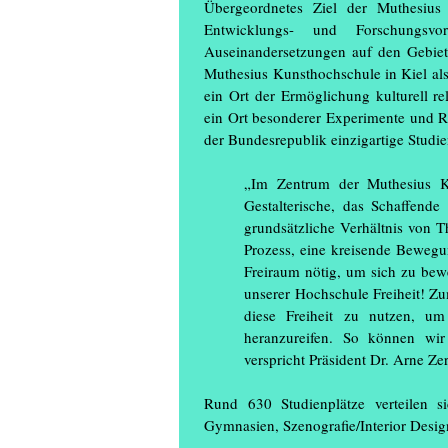
Übergeordnetes Ziel der Muthesius K
Entwicklungs- und Forschungsvor
Auseinandersetzungen auf den Gebie
Muthesius Kunsthochschule in Kiel als
ein Ort der Ermöglichung kulturell r
ein Ort besonderer Experimente und Re
der Bundesrepublik einzigartige Studi
„Im Zentrum der Muthesius Ku
Gestalterische, das Schaffend
grundsätzliche Verhältnis von T
Prozess, eine kreisende Beweg
Freiraum nötig, um sich zu bew
unserer Hochschule Freiheit! Z
diese Freiheit zu nutzen, um
heranzureifen. So können wir
verspricht Präsident Dr. Arne Zer
Rund 630 Studienplätze verteilen s
Gymnasien, Szenografie/Interior Desi