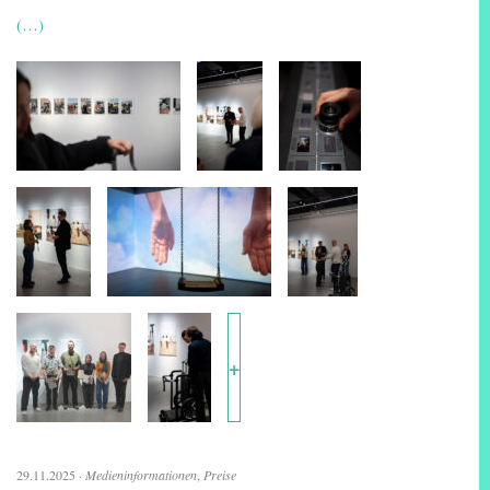
(…)
+
29.11.2025
·
Medieninformationen
,
Preise