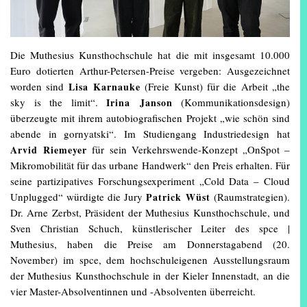
Die Muthesius Kunsthochschule hat die mit insgesamt 10.000
Euro dotierten Arthur-Petersen-Preise vergeben: Ausgezeichnet
worden sind
Lisa Karnauke
(Freie Kunst) für die Arbeit „the
sky is the limit“.
Irina Janson
(Kommunikationsdesign)
überzeugte mit ihrem autobiografischen Projekt „wie schön sind
abende in gornyatski“. Im Studiengang Industriedesign hat
Arvid Riemeyer
für sein Verkehrswende-Konzept „OnSpot –
Mikromobilität für das urbane Handwerk“ den Preis erhalten. Für
seine partizipatives Forschungsexperiment „Cold Data – Cloud
Unplugged“ würdigte die Jury
Patrick Wüst
(Raumstrategien).
Dr. Arne Zerbst, Präsident der Muthesius Kunsthochschule, und
Sven Christian Schuch, künstlerischer Leiter des spce |
Muthesius, haben die Preise am Donnerstagabend (20.
November) im spce, dem hochschuleigenen Ausstellungsraum
der Muthesius Kunsthochschule in der Kieler Innenstadt, an die
vier Master-Absolventinnen und -Absolventen überreicht.