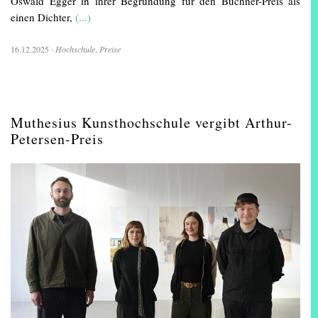
Oswald Egger in ihrer Begründung für den Büchner-Preis als
einen Dichter,
(...)
16.12.2025
·
Hochschule
,
Preise
Muthesius Kunsthochschule vergibt Arthur-
Petersen-Preis