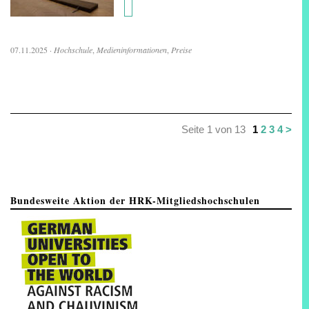
07.11.2025
·
Hochschule
,
Medieninformationen
,
Preise
Seite 1 von 13
1
2
3
4
>
Bundesweite Aktion der HRK-Mitgliedshochschulen